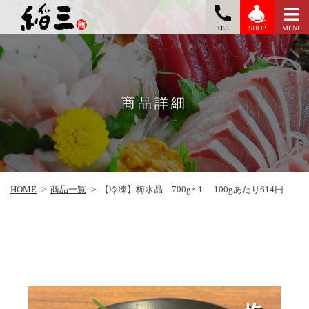
TEL
MENU
SHOP
商品詳細
HOME
>
商品一覧
>
【冷凍】梅水晶 700g×１ 100gあたり614円