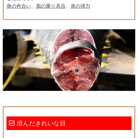
身の色合い
、
脂の乗り具合
、
身の弾力
澄んだきれいな目