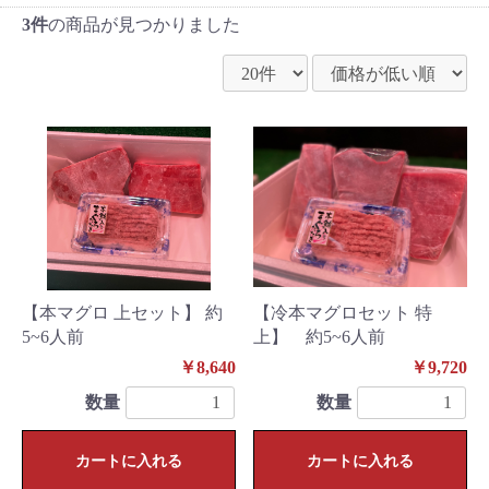
3件
の商品が見つかりました
【本マグロ 上セット】 約
【冷本マグロセット 特
5~6人前
上】 約5~6人前
￥8,640
￥9,720
数量
数量
カートに入れる
カートに入れる